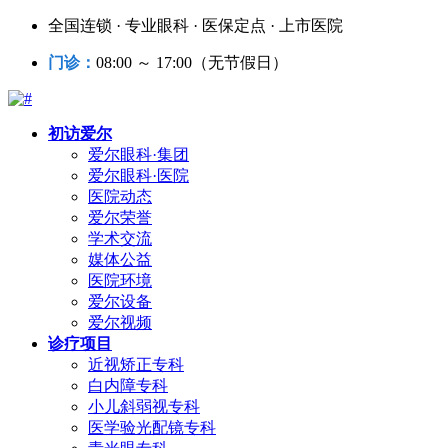
全国连锁 · 专业眼科 · 医保定点 · 上市医院
门诊：
08:00 ～ 17:00（无节假日）
初访爱尔
爱尔眼科·集团
爱尔眼科·医院
医院动态
爱尔荣誉
学术交流
媒体公益
医院环境
爱尔设备
爱尔视频
诊疗项目
近视矫正专科
白内障专科
小儿斜弱视专科
医学验光配镜专科