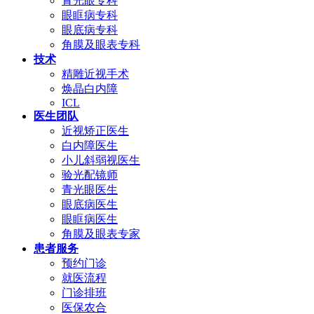
青光眼专科
眼眶病专科
眼底病专科
角膜及眼表专科
技术
精雕近视手术
焕晶白内障
ICL
医生团队
近视矫正医生
白内障医生
小儿斜弱视医生
验光配镜师
青光眼医生
眼底病医生
眼眶病医生
角膜及眼表专家
患者服务
预约门诊
就医流程
门诊排班
医保农合