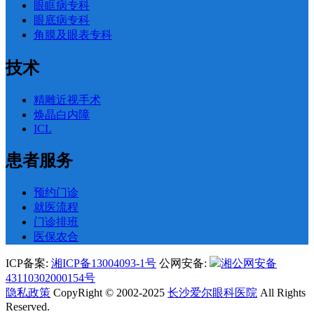
眼眶病专科
眼底病专科
角膜及眼表专科
技术
精雕近视手术
焕晶白内障
ICL
患者服务
预约门诊
就医流程
门诊排班
医保农合
ICP备案:
湘ICP备13004093-1号
公网安备:
湘公网安备
43110302000154号
隐私政策
CopyRight © 2002-2025
长沙爱尔眼科医院
All Rights
Reserved.