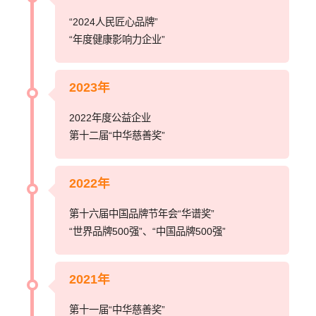
“2024人民匠心品牌”
“年度健康影响力企业”
2023年
2022年度公益企业
第十二届“中华慈善奖”
2022年
第十六届中国品牌节年会“华谱奖”
“世界品牌500强”、“中国品牌500强”
2021年
第十一届“中华慈善奖”