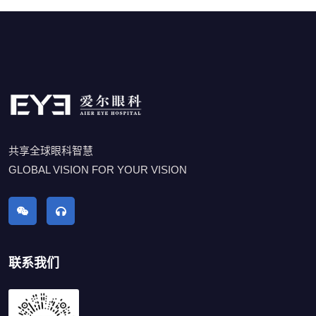
共享全球眼科智慧
GLOBAL VISION FOR YOUR VISION
联系我们