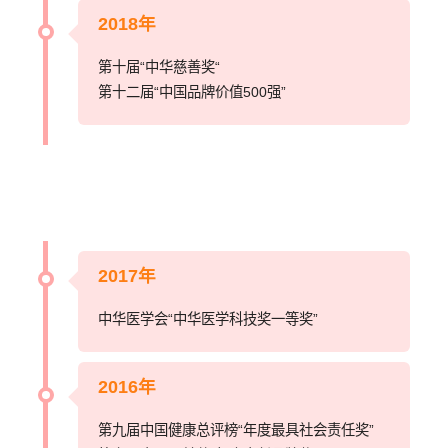
2018年
第十届“中华慈善奖“
第十二届“中国品牌价值500强”
2017年
中华医学会“中华医学科技奖一等奖”
2016年
第九届中国健康总评榜“年度最具社会责任奖”