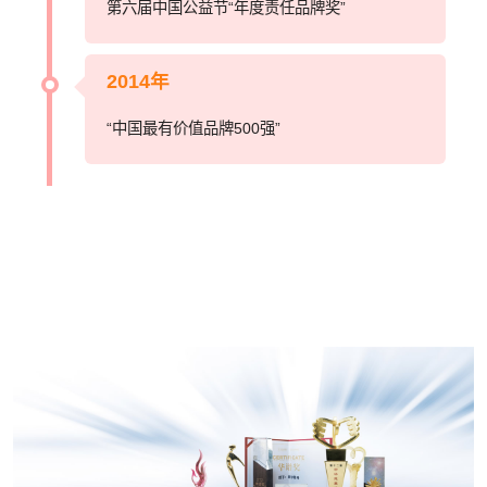
第六届中国公益节“年度责任品牌奖”
2014年
“中国最有价值品牌500强”