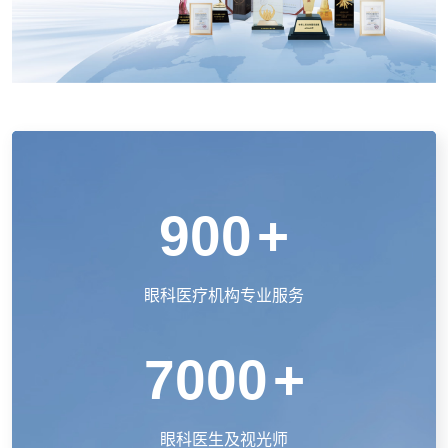
900
+
眼科医疗机构专业服务
7000
+
眼科医生及视光师