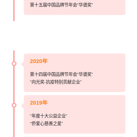
第十五届中国品牌节年会“华谱奖”
2020年
第十四届中国品牌节年会“华谱奖”
“向光奖-抗疫特别贡献企业”
2019年
“年度十大公益企业”
“侨爱心慈善之星”